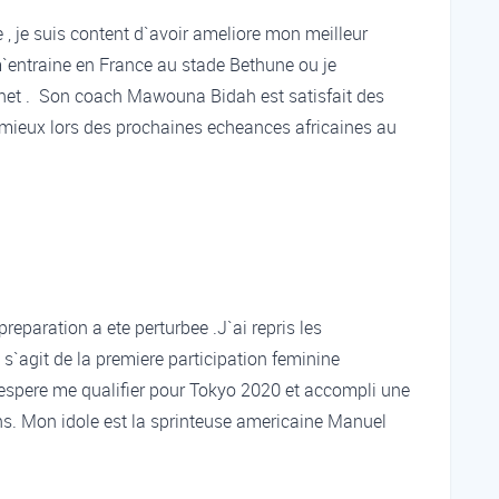
je suis content d`avoir ameliore mon meilleur
`entraine en France au stade Bethune ou je
net . Son coach Mawouna Bidah est satisfait des
e mieux lors des prochaines echeances africaines au
reparation a ete perturbee .J`ai repris les
 s`agit de la premiere participation feminine
pere me qualifier pour Tokyo 2020 et accompli une
ns. Mon idole est la sprinteuse americaine Manuel