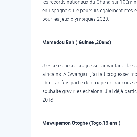
les records nationaux du Ghana sur 100m n
en Espagne ou je poursuis egalement mes et
pour les jeux olympiques 2020.
Mamadou Bah ( Guinee ,20ans)
J`espere encore progresser advantage lors d
africains .A Gwangju , j`ai fait progresser
libre . Je fais partie du groupe de nageurs
souhaite gravir les echelons .J`ai déjà par
2018.
Mawupemon Otogbe (Togo,16 ans )