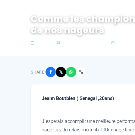
Comme les championnat
de nos nageurs
29 Jul 2019
Zone 2 West & Central Africa
2 min read
SHARE:
𝕏
Jeann Boutbien ( Senegal ,20ans)
J`esperais accomplir une meilleure performa
nage lors du relais mixte 4x100m nage libre 