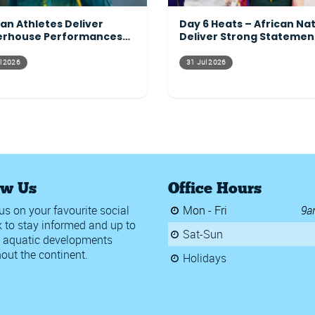
can Athletes Deliver
Day 6 Heats – African Na
rhouse Performances
Deliver Strong Statemen
ss the Programme
Across the Pool
l 2026
31 Jul 2026
ow Us
Office Hours
us on your favourite social
Mon - Fri
9a
 to stay informed and up to
Sat-Sun
 aquatic developments
out the continent.
Holidays