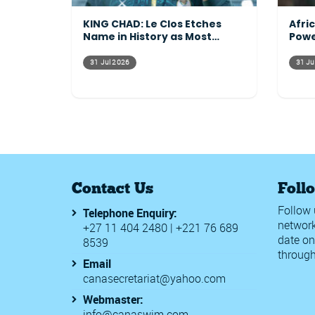
KING CHAD: Le Clos Etches
Afri
Name in History as Most
Powe
Decorated Commonwealth
Acro
Athlete Ever
31 Jul 2026
31 Ju
Contact Us
Foll
Follow 
Telephone Enquiry:
network
+27 11 404 2480 | +221 76 689
date on
8539
through
Email
canasecretariat@yahoo.com
Webmaster:
info@canaswim.com