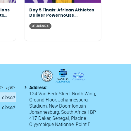
tions
Day 5 Finals: African Athletes
ts
Deliver Powerhouse
Performances Across the
Pool
31 Jul 2026
m - 5pm
Address:
124 Van Beek Street North Wing,
closed
Ground Floor, Johannesburg
Stadium, New Doornfontein
closed
Johannesburg, South Africa | BP
417 Dakar, Senegal, Piscine
Olyympique Nationae, Point E