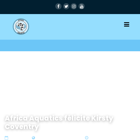
Africa Aquatics félicite Kirsty
Coventry
20 Mar 2025
Zone 2 West & Central Africa
2 min read